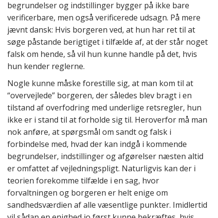
begrundelser og indstillinger bygger på ikke bare
verificerbare, men også verificerede udsagn. På mere
jævnt dansk: Hvis borgeren ved, at hun har ret til at
søge påstande berigtiget i tilfælde af, at der står noget
falsk om hende, så vil hun kunne handle på det, hvis
hun kender reglerne.
Nogle kunne måske forestille sig, at man kom til at
“overvejlede” borgeren, der således blev bragt i en
tilstand af overfodring med underlige retsregler, hun
ikke er i stand til at forholde sig til. Heroverfor må man
nok anføre, at spørgsmål om sandt og falsk i
forbindelse med, hvad der kan indgå i kommende
begrundelser, indstillinger og afgørelser næsten altid
er omfattet af vejledningspligt. Naturligvis kan der i
teorien forekomme tilfælde i en sag, hvor
forvaltningen og borgeren er helt enige om
sandhedsværdien af alle væsentlige punkter. Imidlertid
vil sådan en enighed jo først kunne bekræftes, hvis