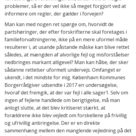
problemer, så er der vel ikke så meget forgjort ved at
informere om regler, der gælder i forvejen?
Man kan med nogen ret spørge om, hvorvidt de
partshøringer, der efter forskrifterne skal foretages i
familieforvaltningerne, ikke på en mere uformel måde
resulterer i, at usande påstande måske kan blive rettet
således, at mængden af alvorlige fejl og misforståelser
nedbringes markant alligevel? Man kan håbe, der sker
sådanne rettelser uformelt undervejs. Omfanget er
ukendt, i det mindste for mig. København Kommunes
Borgerrådgiver udsendte i 2017 en undersøgelse,
hvoraf det fremgik, at der var fejl i alle sager1. Selv om
ingen af fejlene handlede om berigtigelse, må man
anlogt slutte, at det blev kritiseret stærkt, at
forældrene ikke blev vejledt om forskellene på frivillig
og ufrivillig anbringelse. Der er en direkte
sammenhæng mellem den manglende vejledning på det