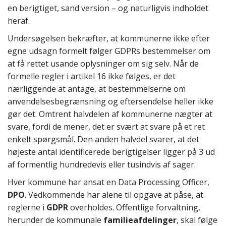
en berigtiget, sand version – og naturligvis indholdet
heraf.
Undersøgelsen bekræfter, at kommunerne ikke efter
egne udsagn formelt følger GDPRs bestemmelser om
at få rettet usande oplysninger om sig selv. Når de
formelle regler i artikel 16 ikke følges, er det
nærliggende at antage, at bestemmelserne om
anvendelsesbegrænsning og eftersendelse heller ikke
gør det. Omtrent halvdelen af kommunerne nægter at
svare, fordi de mener, det er svært at svare på et ret
enkelt spørgsmål. Den anden halvdel svarer, at det
højeste antal identificerede berigtigelser ligger på 3 ud
af formentlig hundredevis eller tusindvis af sager.
Hver kommune har ansat en Data Processing Officer,
DPO
. Vedkommende har alene til opgave at påse, at
reglerne i
GDPR
overholdes. Offentlige forvaltning,
herunder de kommunale
familieafdelinger
, skal følge