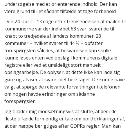
undersøgelse med et orienterende indhold. Der kan
være grund til i et sådant tilfælde at tage forbehold.
Den 24. april – 13 dage efter fremsendelsen af mailen til
kommunerne var der indløbet 63 svar, svarende til
knapt to tredjedele af landets kommuner. 28
kommuner – hvilket svarer til 44 % – opfatter
forespørgslen således, at besvarelsen kun skulle
kunne løses enten ved opslag i kommunens digitale
registre eller ved et umådeligt stort manuelt
opslagsarbejde. De oplyser, at dette ikke kan lade sig
gøre og afviser at svare i det hele taget. De kunne have
valgt at spørge de relevante forvaltninger i telefonen,
om nogen havde erindringer om sådanne
forespørgsler.
Jeg tillader mig modsætningsvis at slutte, at der i de
fleste tilfælde formentlig er tale om bortforklaringer af,
at der næppe berigtiges efter GDPRs regler. Man kan