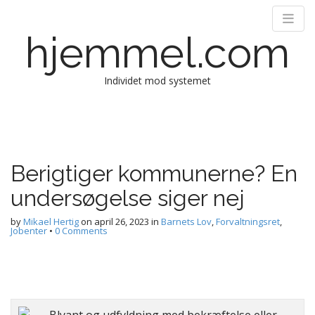
hjemmel.com
Individet mod systemet
Main menu
Skip to content
Berigtiger kommunerne? En
undersøgelse siger nej
by
Mikael Hertig
on
april 26, 2023
in
Barnets Lov
,
Forvaltningsret
,
Jobenter
•
0 Comments