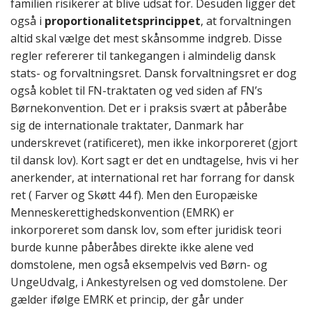
familien risikerer at blive udsat for. Desuden ligger det
også i
proportionalitetsprincippet
, at forvaltningen
altid skal vælge det mest skånsomme indgreb. Disse
regler refererer til tankegangen i almindelig dansk
stats- og forvaltningsret. Dansk forvaltningsret er dog
også koblet til FN-traktaten og ved siden af FN’s
Børnekonvention. Det er i praksis svært at påberåbe
sig de internationale traktater, Danmark har
underskrevet (ratificeret), men ikke inkorporeret (gjort
til dansk lov). Kort sagt er det en undtagelse, hvis vi her
anerkender, at international ret har forrang for dansk
ret ( Farver og Skøtt 44 f). Men den Europæiske
Menneskerettighedskonvention (EMRK) er
inkorporeret som dansk lov, som efter juridisk teori
burde kunne påberåbes direkte ikke alene ved
domstolene, men også eksempelvis ved Børn- og
UngeUdvalg, i Ankestyrelsen og ved domstolene. Der
gælder ifølge EMRK et princip, der går under