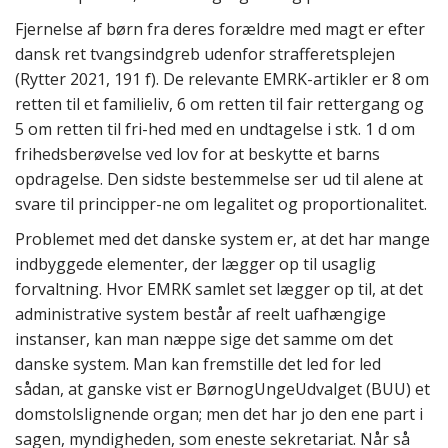
Fjernelse af børn fra deres forældre med magt er efter
dansk ret tvangsindgreb udenfor strafferetsplejen
(Rytter 2021, 191 f). De relevante EMRK-artikler er 8 om
retten til et familieliv, 6 om retten til fair rettergang og
5 om retten til fri-hed med en undtagelse i stk. 1 d om
frihedsberøvelse ved lov for at beskytte et barns
opdragelse. Den sidste bestemmelse ser ud til alene at
svare til principper-ne om legalitet og proportionalitet.
Problemet med det danske system er, at det har mange
indbyggede elementer, der lægger op til usaglig
forvaltning. Hvor EMRK samlet set lægger op til, at det
administrative system består af reelt uafhængige
instanser, kan man næppe sige det samme om det
danske system. Man kan fremstille det led for led
sådan, at ganske vist er BørnogUngeUdvalget (BUU) et
domstolslignende organ; men det har jo den ene part i
sagen, myndigheden, som eneste sekretariat. Når så