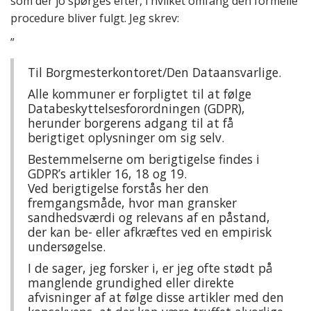
som der jo spørges efter, i hvilket omfang den formelle
procedure bliver fulgt. Jeg skrev:
”
Til Borgmesterkontoret/Den Dataansvarlige.
Alle kommuner er forpligtet til at følge
Databeskyttelsesforordningen (GDPR),
herunder borgerens adgang til at få
berigtiget oplysninger om sig selv.
Bestemmelserne om berigtigelse findes i
GDPR’s artikler 16, 18 og 19.
Ved berigtigelse forstås her den
fremgangsmåde, hvor man gransker
sandhedsværdi og relevans af en påstand,
der kan be- eller afkræftes ved en empirisk
undersøgelse.
I de sager, jeg forsker i, er jeg ofte stødt på
manglende grundighed eller direkte
afvisninger af at følge disse artikler med den