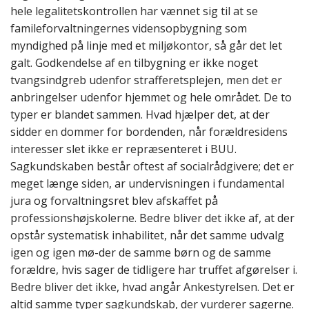
hele legalitetskontrollen har vænnet sig til at se
famileforvaltningernes vidensopbygning som
myndighed på linje med et miljøkontor, så går det let
galt. Godkendelse af en tilbygning er ikke noget
tvangsindgreb udenfor strafferetsplejen, men det er
anbringelser udenfor hjemmet og hele området. De to
typer er blandet sammen. Hvad hjælper det, at der
sidder en dommer for bordenden, når forældresidens
interesser slet ikke er repræsenteret i BUU.
Sagkundskaben består oftest af socialrådgivere; det er
meget længe siden, ar undervisningen i fundamental
jura og forvaltningsret blev afskaffet på
professionshøjskolerne. Bedre bliver det ikke af, at der
opstår systematisk inhabilitet, når det samme udvalg
igen og igen mø-der de samme børn og de samme
forældre, hvis sager de tidligere har truffet afgørelser i.
Bedre bliver det ikke, hvad angår Ankestyrelsen. Det er
altid samme typer sagkundskab, der vurderer sagerne.