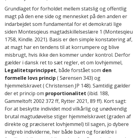
Grundlaget for forholdet mellem statslig og offentlig
magt på den ene side og mennesket på den anden er
indarbejdet som fundamental for et demokrati lige
siden Montesqieus magtadskillelseslære 1 (Montesqieu
1758, Kindle. 2021). Basis er den simple konstatering af,
at magt har en tendens til at korrumpere og blive
misbrugt, hvis ikke den kommer under kontrol. Derfor
gælder i dansk ret to sæt regler, et om lovhjemmel,
Legalitetsprincippet
, både forstået som
den
formelle lovs princip
( Sørensen 343) og
hjemmelskravet ( Christensen JP 148). Samtidig gælder
der et princip om
proportionalitet
(ibid. 188,
Gammeltoft 2002 372 ff, Rytter 2021, 89 ff). Kort sagt:
For at beskytte individet mod vilkårlig og unødvendig
brutal magtudøvelse stiger hjemmelskravet (graden af
direkte og præciseret lovhjemmel) til sagen, jo dybere
indgreb individerne, her både barn og forældre i