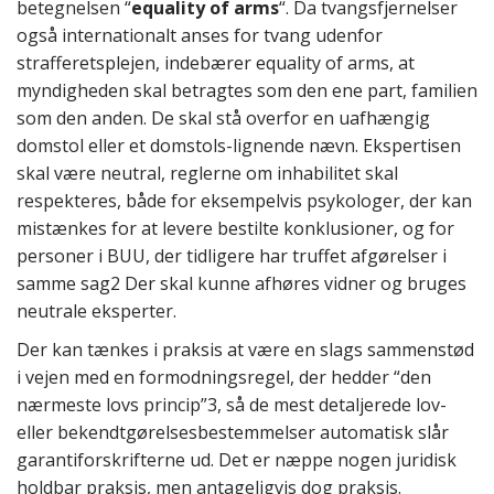
betegnelsen “
equality of arms
“. Da tvangsfjernelser
også internationalt anses for tvang udenfor
strafferetsplejen, indebærer equality of arms, at
myndigheden skal betragtes som den ene part, familien
som den anden. De skal stå overfor en uafhængig
domstol eller et domstols-lignende nævn. Ekspertisen
skal være neutral, reglerne om inhabilitet skal
respekteres, både for eksempelvis psykologer, der kan
mistænkes for at levere bestilte konklusioner, og for
personer i BUU, der tidligere har truffet afgørelser i
samme sag2 Der skal kunne afhøres vidner og bruges
neutrale eksperter.
Der kan tænkes i praksis at være en slags sammenstød
i vejen med en formodningsregel, der hedder “den
nærmeste lovs princip”3, så de mest detaljerede lov-
eller bekendtgørelsesbestemmelser automatisk slår
garantiforskrifterne ud. Det er næppe nogen juridisk
holdbar praksis, men antageligvis dog praksis.