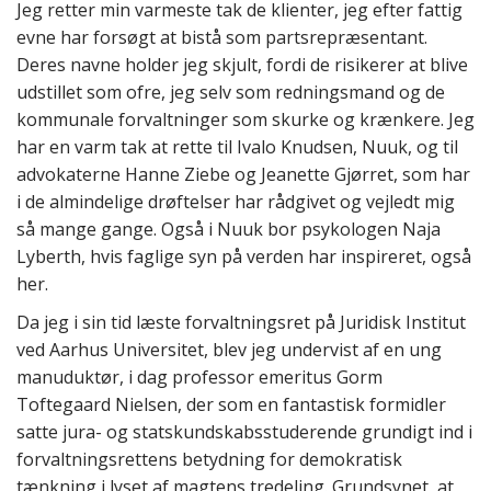
Jeg retter min varmeste tak de klienter, jeg efter fattig
evne har forsøgt at bistå som partsrepræsentant.
Deres navne holder jeg skjult, fordi de risikerer at blive
udstillet som ofre, jeg selv som redningsmand og de
kommunale forvaltninger som skurke og krænkere. Jeg
har en varm tak at rette til Ivalo Knudsen, Nuuk, og til
advokaterne Hanne Ziebe og Jeanette Gjørret, som har
i de almindelige drøftelser har rådgivet og vejledt mig
så mange gange. Også i Nuuk bor psykologen Naja
Lyberth, hvis faglige syn på verden har inspireret, også
her.
Da jeg i sin tid læste forvaltningsret på Juridisk Institut
ved Aarhus Universitet, blev jeg undervist af en ung
manuduktør, i dag professor emeritus Gorm
Toftegaard Nielsen, der som en fantastisk formidler
satte jura- og statskundskabsstuderende grundigt ind i
forvaltningsrettens betydning for demokratisk
tænkning i lyset af magtens tredeling. Grundsynet, at