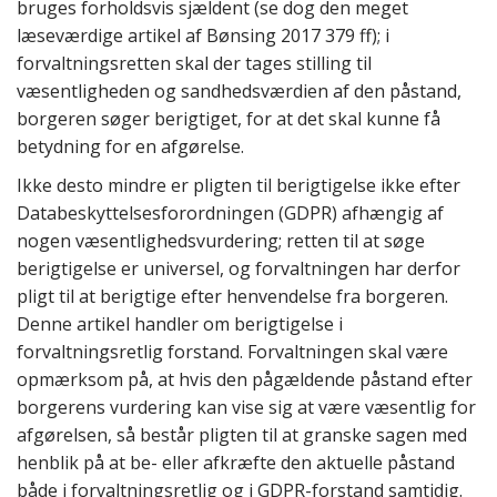
bruges forholdsvis sjældent (se dog den meget
læseværdige artikel af Bønsing 2017 379 ff); i
forvaltningsretten skal der tages stilling til
væsentligheden og sandhedsværdien af den påstand,
borgeren søger berigtiget, for at det skal kunne få
betydning for en afgørelse.
Ikke desto mindre er pligten til berigtigelse ikke efter
Databeskyttelsesforordningen (GDPR) afhængig af
nogen væsentlighedsvurdering; retten til at søge
berigtigelse er universel, og forvaltningen har derfor
pligt til at berigtige efter henvendelse fra borgeren.
Denne artikel handler om berigtigelse i
forvaltningsretlig forstand. Forvaltningen skal være
opmærksom på, at hvis den pågældende påstand efter
borgerens vurdering kan vise sig at være væsentlig for
afgørelsen, så består pligten til at granske sagen med
henblik på at be- eller afkræfte den aktuelle påstand
både i forvaltningsretlig og i GDPR-forstand samtidig.