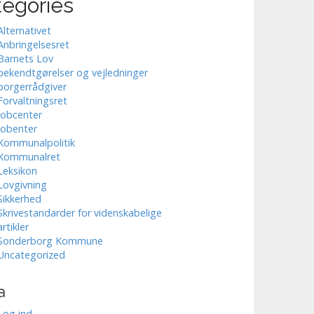
tegories
Alternativet
Anbringelsesret
Barnets Lov
bekendtgørelser og vejledninger
borgerrådgiver
Forvaltningsret
Jobcenter
Jobenter
Kommunalpolitik
Kommunalret
Leksikon
Lovgivning
Sikkerhed
Skrivestandarder for videnskabelige
artikler
Sonderborg Kommune
Uncategorized
a
Log ind