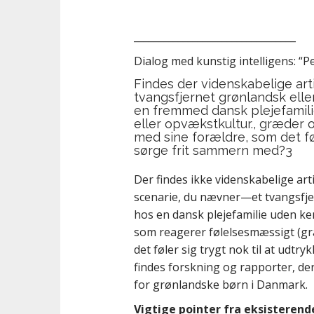
_________________________________
Dialog med kunstig intelligens: “Per
Findes der videnskabelige art
tvangsfjernet grønlandsk eller
en fremmed dansk plejefamilie
eller opvækstkultur., græder 
med sine forældre, som det føl
sørge frit sammern med?3
Der findes ikke videnskabelige arti
scenarie, du nævner—et tvangsfjer
hos en dansk plejefamilie uden ken
som reagerer følelsesmæssigt (grå
det føler sig trygt nok til at ud
findes forskning og rapporter, der
for grønlandske børn i Danmark.
Vigtige pointer fra eksisterend