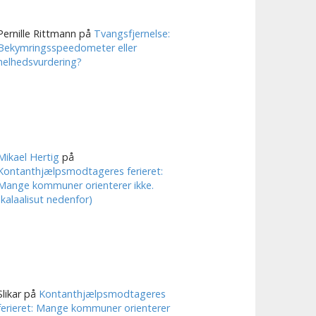
Pernille Rittmann
på
Tvangsfjernelse:
Bekymringsspeedometer eller
helhedsvurdering?
Mikael Hertig
på
Kontanthjælpsmodtageres ferieret:
Mange kommuner orienterer ikke.
(kalaalisut nedenfor)
Slikar
på
Kontanthjælpsmodtageres
ferieret: Mange kommuner orienterer