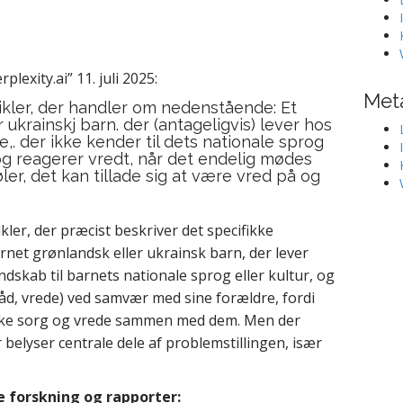
plexity.ai” 11. juli 2025:
Met
ikler, der handler om nedenstående: Et
 ukrainskj barn. der (antageligvis) lever hos
,. der ikke kender til dets nationale sprog
og reagerer vredt, når det endelig mødes
er, det kan tillade sig at være vred på og
kler, der præcist beskriver det specifikke
net grønlandsk eller ukrainsk barn, der lever
dskab til barnets nationale sprog eller kultur, og
d, vrede) ved samvær med sine forældre, fordi
trykke sorg og vrede sammen med dem. Men der
 belyser centrale dele af problemstillingen, især
e forskning og rapporter: