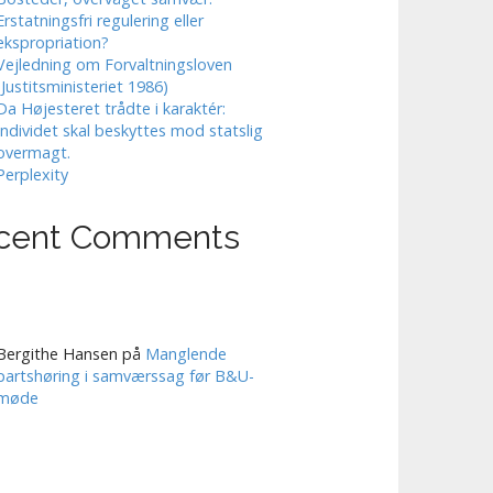
Erstatningsfri regulering eller
ekspropriation?
Vejledning om Forvaltningsloven
(Justitsministeriet 1986)
Da Højesteret trådte i karaktér:
Individet skal beskyttes mod statslig
overmagt.
Perplexity
cent Comments
Bergithe Hansen
på
Manglende
partshøring i samværssag før B&U-
møde