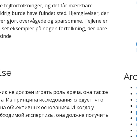
ge fejlfortolkninger, og det får mærkbare
drig burde have fuindet sted. Hjemgivelser, der
iver gjort overvågede og sparsomme. Fejlene er
e set eksempler på nogen fortolkning, der bare
inde.
lse
Ar
ник не должен играть роль врача, она также
а. Из принципа исследования следует, что
а объективных основаниях. И когда у
обходимой экспертизы, она должна получить