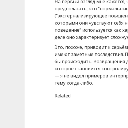
На первый взгляд мне кажется,
предполагать, что “нормальные
(“экстернализирующее поведени
которыми они чувствуют себя н
поведение” используется как ха
деле оно характеризует сложн
Это, похоже, приводит к серь
имеют заметные последствия. 
бы происходить. Возвращения д
которое становится контролир
— я не видел примеров интерпр
тему когда-либо.
Related