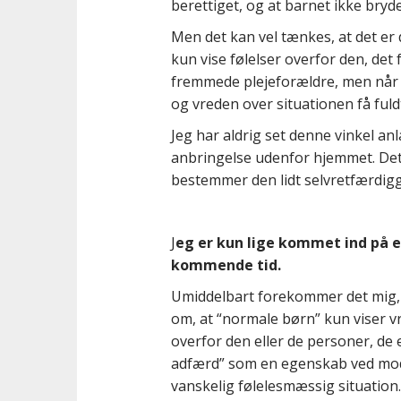
berettiget, og at barnet ikke bryde
Men det kan vel tænkes, at det er 
kun vise følelser overfor den, det 
fremmede plejeforældre, men når 
og vreden over situationen få fuldt
Jeg har aldrig set denne vinkel a
anbringelse udenfor hjemmet. Det e
bestemmer den lidt selvretfærdig
J
eg er kun lige kommet ind på 
kommende tid.
Umiddelbart forekommer det mig, a
om, at “normale børn” kun viser v
overfor den eller de personer, de
adfærd” som en egenskab ved mode
vanskelig følelesmæssig situation