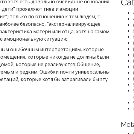
Ca
 что хотя есть довольно очевидные основания
 дети” проявляют гнев и эмоции
е”) только по отношению к тем людям, с
аиболее безопасно, “экстернализирующее
рактеристика матери или отца, хотя на самом
ую эмоциональную ситуацию.
ёзным ошибочным интерпретациям, которые
Помещения, которые никогда не должны были
омой, которые не реализуются. Общение,
уемым и редким. Ошибки почти универсальны
етаций, которые хотя бы затрагивали бы эту
Met