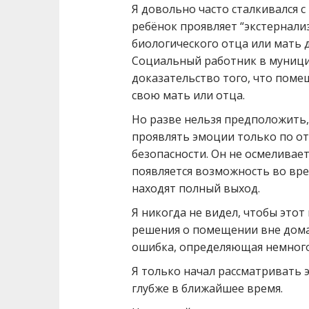
Я довольно часто сталкивался 
ребёнок проявляет “экстернали
биологического отца или мать 
Социальный работник в муници
доказательство того, что поме
свою мать или отца.
Но разве нельзя предположить,
проявлять эмоции только по отн
безопасности. Он не осмеливает
появляется возможность во вре
находят полный выход.
Я никогда не видел, чтобы этот
решения о помещении вне дома.
ошибка, определяющая немног
Я только начал рассматривать э
глубже в ближайшее время.