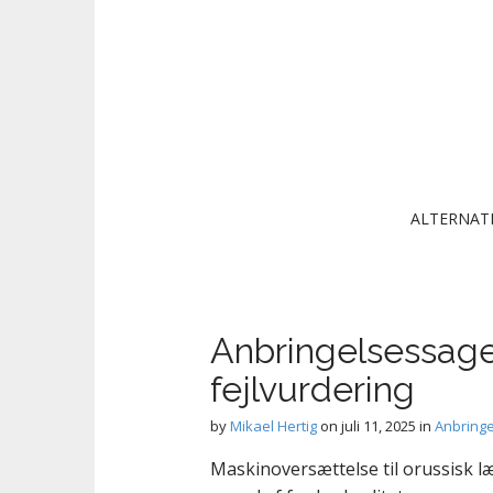
Main menu
Skip to content
ALTERNAT
Anbringelsessage
fejlvurdering
by
Mikael Hertig
on
juli 11, 2025
in
Anbringe
Maskinoversættelse til orussisk l