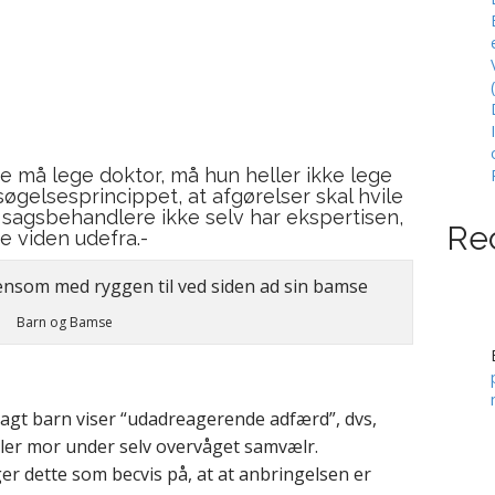
 må lege doktor, må hun heller ikke lege
øgelsesprincippet,
at afgørelser skal hvile
r sagsbehandlere ikke selv har ekspertisen,
Re
 viden udefra.-
Barn og Bamse
bragt barn viser “udadreagerende adfærd”, dvs,
eller mor under selv overvåget samvælr.
 dette som becvis på, at at anbringelsen er