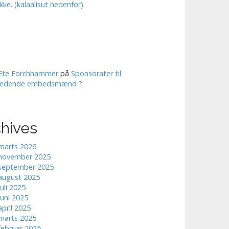
ikke. (kalaalisut nedenfor)
Ete Forchhammer
på
Sponsorater til
ledende embedsmænd ?
chives
marts 2026
november 2025
september 2025
august 2025
juli 2025
juni 2025
april 2025
marts 2025
februar 2025