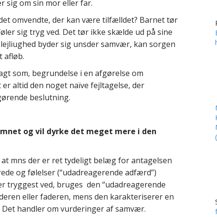
r sig om sin mor eller far.
det omvendte, der kan være tilfælldet? Barnet tør
føler sig tryg ved. Det tør ikke skælde ud på sine
lejliughed byder sig unsder samvær, kan sorgen
 afløb.
nlagt som, begrundelse i en afgørelse om
r altid den noget naïve fejltagelse, der
gørende beslutning.
emnet og vil dyrke det meget mere i den
t mns der er ret tydeligt belæg for antagelsen
rede og følelser (“udadreagerende adfærd”)
 er tryggest ved, bruges den “udadreagerende
ren eller faderen, mens den karakteriserer en
. Det handler om vurderinger af samvær.