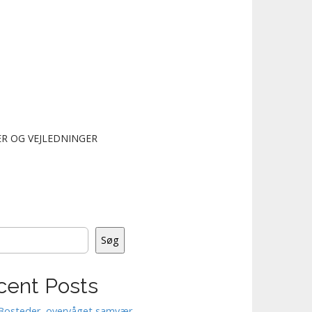
R OG VEJLEDNINGER
Søg
cent Posts
Bosteder, overvåget samvær.