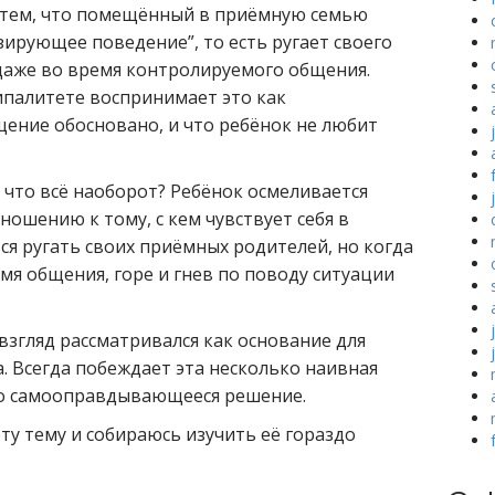
с тем, что помещённый в приёмную семью
зирующее поведение”, то есть ругает своего
даже во время контролируемого общения.
палитете воспринимает это как
щение обосновано, и что ребёнок не любит
 что всё наоборот? Ребёнок осмеливается
ошению к тому, с кем чувствует себя в
ся ругать своих приёмных родителей, но когда
мя общения, горе и гнев по поводу ситуации
 взгляд рассматривался как основание для
 Всегда побеждает эта несколько наивная
о самооправдывающееся решение.
ту тему и собираюсь изучить её гораздо