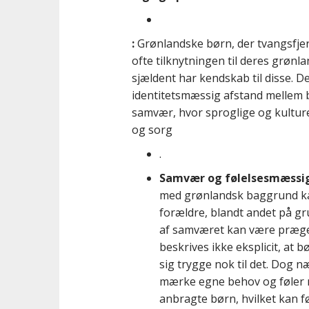
:
Grønlandske børn, der tvangsfjer
ofte tilknytningen til deres grønl
sjældent har kendskab til disse
.
De
identitetsmæssig afstand mellem b
samvær, hvor sproglige og kulture
og sorg
.
Samvær og følelsesmæssig
med grønlandsk baggrund kan
forældre, blandt andet på gru
af samværet kan være præget
beskrives ikke eksplicit, at 
sig trygge nok til det. Dog 
mærke egne behov og føler m
anbragte børn, hvilket kan f