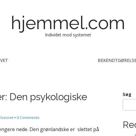
hjemmel.com
Individet mod systemet
IVET
BEKENDTGØRELSE
r: Den psykologiske
Søg
lsesret
•
0 Comments
Re
ængere nede. Den grønlandske er slettet på