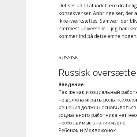
Det ser ud til at indebære drabeli
konsekvenser. Anbringelser, der al
ikke iværksættes. Samvær, der bl
nærmest universelle – jeg har ikk
kommer ind på dette emne nogens
RUSSISK
Russisk oversætte
Введение
Так же как и социальный работ
не должна играть роль психолог
решения должны основываться н
социального работника нет не
необходимые знания извне.
Ребенок и Медвежонок