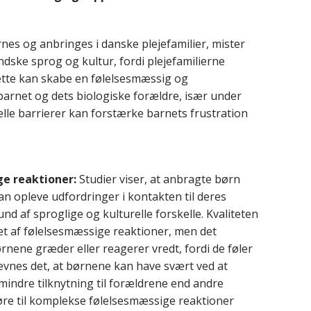
nes og anbringes i danske plejefamilier, mister
andske sprog og kultur, fordi plejefamilierne
tte kan skabe en følelsesmæssig og
arnet og dets biologiske forældre, især under
lle barrierer kan forstærke barnets frustration
e reaktioner:
Studier viser, at anbragte børn
 opleve udfordringer i kontakten til deres
nd af sproglige og kulturelle forskelle. Kvaliteten
 af følelsesmæssige reaktioner, men det
børnene græder eller reagerer vredt, fordi de føler
nævnes det, at børnene kan have svært ved at
indre tilknytning til forældrene end andre
øre til komplekse følelsesmæssige reaktioner