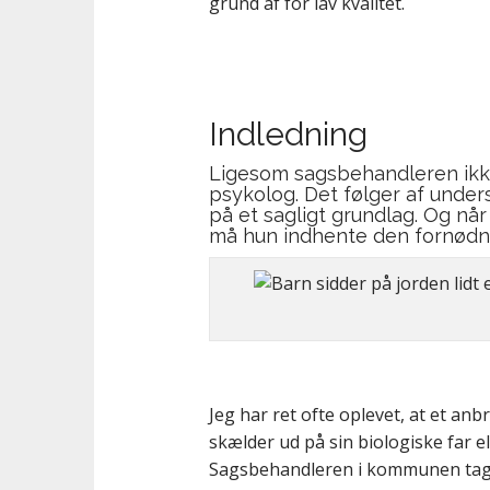
grund af for lav kvalitet.
Indledning
Ligesom sagsbehandleren ikke
psykolog. Det følger af
unders
på et sagligt grundlag. Og nå
må hun indhente den fornødne
Jeg har ret ofte oplevet, at et an
skælder ud på sin biologiske far 
Sagsbehandleren i kommunen tager