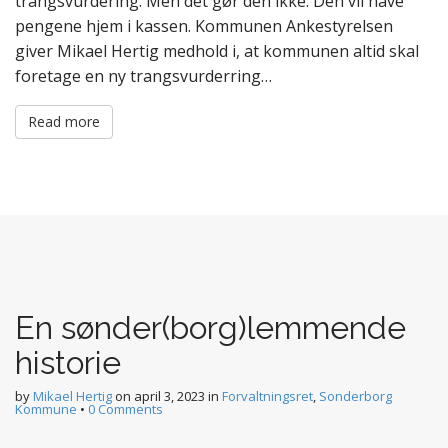
trangsvurdering. Men det gør den ikke. Den vil have
pengene hjem i kassen. Kommunen Ankestyrelsen
giver Mikael Hertig medhold i, at kommunen altid skal
foretage en ny trangsvurderring…
Read more
En sønder(borg)lemmende
historie
by
Mikael Hertig
on
april 3, 2023
in
Forvaltningsret
,
Sonderborg
Kommune
•
0 Comments