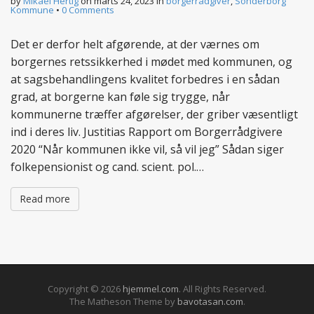
by
Mikael Hertig
on
marts 24, 2023
in
borgerrådgiver
,
Sonderborg
Kommune
•
0 Comments
Det er derfor helt afgørende, at der værnes om
borgernes retssikkerhed i mødet med kommunen, og
at sagsbehandlingens kvalitet forbedres i en sådan
grad, at borgerne kan føle sig trygge, når
kommunerne træffer afgørelser, der griber væsentligt
ind i deres liv. Justitias Rapport om Borgerrådgivere
2020 “Når kommunen ikke vil, så vil jeg” Sådan siger
folkepensionist og cand. scient. pol.…
Read more
Copyright © 2026
hjemmel.com
. All Rights Reserved.
The Matheson Theme by
bavotasan.com
.