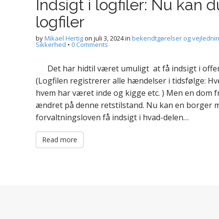
Indsigt i logfiler: Nu kan d
logfiler
by
Mikael Hertig
on
juli 3, 2024
in
bekendtgørelser og vejledni
Sikkerhed
•
0 Comments
Det har hidtil været umuligt at få indsigt i offen
(Logfilen registrerer alle hændelser i tidsfølge: 
hvem har været inde og kigge etc. ) Men en dom 
ændret på denne retstilstand. Nu kan en borger med
forvaltningsloven få indsigt i hvad-delen…
Read more