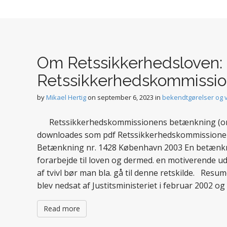
Om Retssikkerhedsloven:
Retssikkerhedskommissi
by
Mikael Hertig
on
september 6, 2023
in
bekendtgørelser og 
Retssikkerhedskommissionens betænkning (om 
downloades som pdf Retssikkerhedskommissione
Betænkning nr. 1428 København 2003 En betænkni
forarbejde til loven og dermed. en motiverende uddy
af tvivl bør man bla. gå til denne retskilde. Re
blev nedsat af Justitsministeriet i februar 2002 og 
Read more