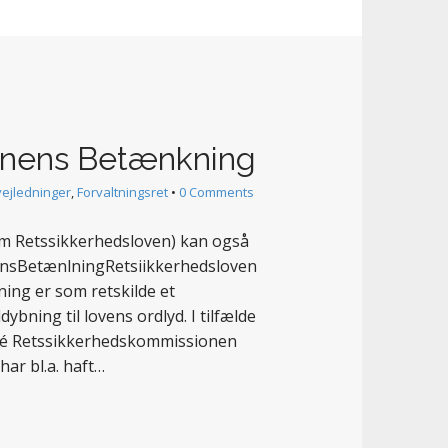
onens Betænkning
vejledninger
,
Forvaltningsret
•
0 Comments
Retssikkerhedsloven) kan også
nsBetænlningRetsiikkerhedsloven
ng er som retskilde et
bning til lovens ordlyd. I tilfælde
sumé Retssikkerhedskommissionen
har bl.a. haft…