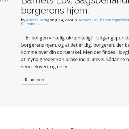
Barnets Lov. Sagsbehandl
borgerens hjem.
by
Mikael Hertig
on
juli 4, 2024
in
Barnets Lov
,
bekendtgørelser
Comments
Er boligen virkelig ukrænkelig? Udgangspunktet 
borgerens hjem, og at det er dig, borgeren, der b
komme over din dørtærskel. Men der findes i lovg
at myndigheder kan brase ind alligevel. Sådanne hj
serviceloven, og de er…
Read more