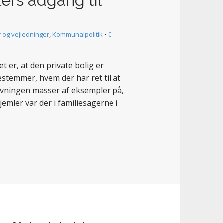
ers adgang til
 og vejledninger
,
Kommunalpolitik
•
0
er, at den private bolig er
estemmer, hvem der har ret til at
ivningen masser af eksempler på,
emler var der i familiesagerne i