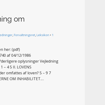
dning om
ledninger
,
Forvaltningsret
,
Leksikon
•
1
 her: (pdf)
740 af 04/12/1986
 Yderligere oplysninger Vejledning
1 – 4 5 II. LOVENS
 omfattes af loven? 5 – 9 7
EGLERNE OM INHABILITET.…