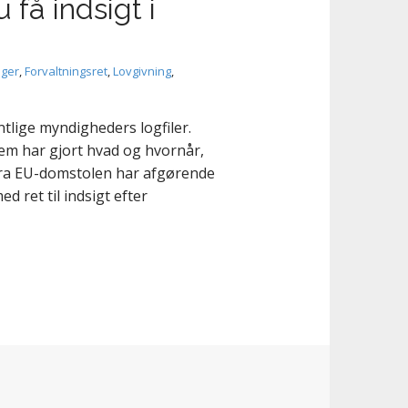
u få indsigt i
nger
,
Forvaltningsret
,
Lovgivning
,
tlige myndigheders logfiler.
Hvem har gjort hvad og hvornår,
fra EU-domstolen har afgørende
 ret til indsigt efter