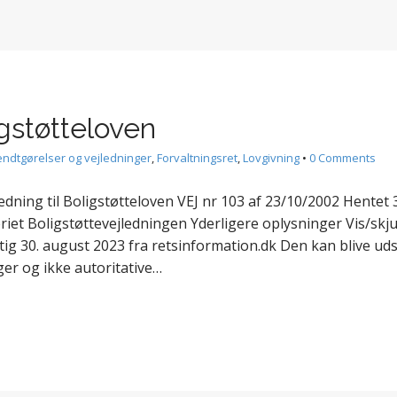
igstøtteloven
ndtgørelser og vejledninger
,
Forvaltningsret
,
Lovgivning
•
0 Comments
ing til Boligstøtteloven VEJ nr 103 af 23/10/2002 Hentet 3
iet Boligstøttevejledningen Yderligere oplysninger Vis/skj
rtig 30. august 2023 fra retsinformation.dk Den kan blive u
er og ikke autoritative…