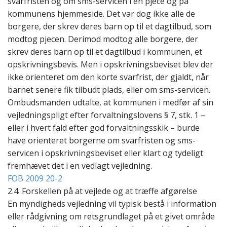
svarfristen og om sms-servicen i en pjece og på
kommunens hjemmeside. Det var dog ikke alle de
borgere, der skrev deres barn op til et dagtilbud, som
modtog pjecen. Derimod modtog alle borgere, der
skrev deres barn op til et dagtilbud i kommunen, et
opskrivningsbevis. Men i opskrivningsbeviset blev der
ikke orienteret om den korte svarfrist, der gjaldt, når
barnet senere fik tilbudt plads, eller om sms-servicen.
Ombudsmanden udtalte, at kommunen i medfør af sin
vejledningspligt efter forvaltningslovens § 7, stk. 1 –
eller i hvert fald efter god forvaltningsskik – burde
have orienteret borgerne om svarfristen og sms-
servicen i opskrivningsbeviset eller klart og tydeligt
fremhævet det i en vedlagt vejledning.
FOB 2009 20-2
2.4. Forskellen på at vejlede og at træffe afgørelse
En myndigheds vejledning vil typisk bestå i information
eller rådgivning om retsgrundlaget på et givet område