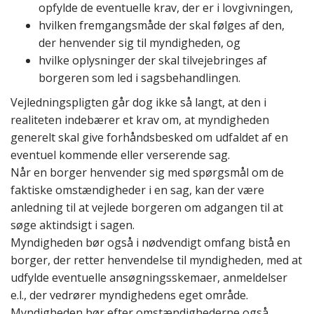
opfylde de eventuelle krav, der er i lovgivningen,
hvilken fremgangsmåde der skal følges af den,
der henvender sig til myndigheden, og
hvilke oplysninger der skal tilvejebringes af
borgeren som led i sagsbehandlingen.
Vejledningspligten går dog ikke så langt, at den i
realiteten indebærer et krav om, at myndigheden
generelt skal give forhåndsbesked om udfaldet af en
eventuel kommende eller verserende sag.
Når en borger henvender sig med spørgsmål om de
faktiske omstændigheder i en sag, kan der være
anledning til at
vejlede borgeren om adgangen til at
søge aktindsigt i sagen
.
Myndigheden bør også
i nødvendigt omfang bistå en
borger, der retter henvendelse til myndigheden, med at
udfylde eventuelle ansøgningsskemaer, anmeldelser
e.l., der vedrører myndighedens eget område.
Myndigheden bør efter omstændighederne også