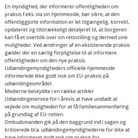
En myndighed, der informerer offentligheden om
praksis f.eks. via sin hjemmeside, bør sikre, at den
offentliggjorte information er
let tilgængelig, korrekt,
opdateret og tilstrækkeligt detaljeret til, at borgeren
kan få et overblik over sin retsstilling og dermed sine
muligheder.
Ved
ændringer af en eksisterende praksis
gælder der en særlig forpligtelse
til at informere
offentligheden om den nye praksis.
Udlændingemyndigheders officielle hjemmeside
informerede ikke godt nok om EU-praksis på
udlændingeområdet
Medierne beskyldte i en række artikler
Udlændingeservice for i årevis at have undladt at
vejlede om muligheden for at få familiesammenføring
på grundlag af EU-retten.
Ombudsmanden gik på den baggrund ind i sagen og
kritiserede bl.a. udlændingemyndighederne for ikke at
have informeret godt nok om praksis for