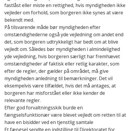
fastlåst eller miste en rettighed,
hvis myndigheden ikke
vejleder om forhold, som borgeren ikke synes at være
bekendt med.
På tilsvarende måde bør myndigheden efter
omstændighederne også yde vejledning om andet end
det, som borgeren udtrykkeligt har bedt om at blive
vejledt om
. Således bør myndigheden i almindelighed
yde vejledning, hvis borgeren særligt har fremhævet
omstændigheder af faktisk eller retlig karakter, som
efter de regler, der gælder på området, må give
myndigheden anledning til bemærkninger. Det vil
eksempelvis være tilfældet, hvis det må antages, at
borgeren har misforstået eller ikke kender de
relevante regler.
Efter god forvaltningsskik burde en
fængselsfunktionær være blevet vejledt om retten til at
have en bisidder ved en tjenstlig samtale
Et fængsel sendte en indstilling til Direktoratet for