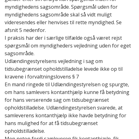
myndighedens sagsområde. Spørgsmål uden for
myndighedens sagsområde skal så vidt muligt
videresendes eller henvises til rette myndighed. Se
afsnit 5 nedenfor.
I praksis har der i særlige tilfælde også været rejst
spørgsmål om myndigheders vejledning uden for eget
sagsområde.
Udlændingestyrelsens vejledning i sag om
tidsubegrænset opholdstilladelse levede ikke op til
kravene i forvaltningslovens § 7
En mand ringede til Udlændingestyrelsen og spurgte,
om hans samlevers kontanthjælp kunne få betydning
for hans verserende sag om tidsubegrænset
opholdstilladelse. Udlændingestyrelsen svarede, at
samleverens kontanthjælp ikke havde betydning for
hans mulighed for at få tidsubegrænset
opholdstilladelse.
Men netop fordi samleveren fik kontanthjælp, fik