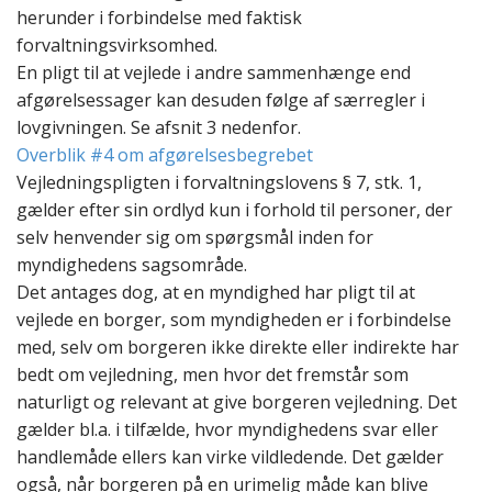
herunder i forbindelse med faktisk
forvaltningsvirksomhed.
En pligt til at vejlede i andre sammenhænge end
afgørelsessager kan desuden følge af særregler i
lovgivningen. Se afsnit 3 nedenfor.
Overblik #4 om afgørelsesbegrebet
Vejledningspligten i forvaltningslovens § 7, stk. 1,
gælder efter sin ordlyd kun i forhold til personer, der
selv henvender sig om spørgsmål inden for
myndighedens sagsområde.
Det antages dog, at en myndighed har pligt til at
vejlede en borger, som myndigheden er i forbindelse
med,
selv om borgeren ikke direkte eller indirekte har
bedt om vejledning, men hvor det fremstår som
naturligt og relevant at give borgeren vejledning.
Det
gælder bl.a. i tilfælde, hvor myndighedens svar eller
handlemåde ellers kan virke
vildledende
. Det gælder
også,
når borgeren på en urimelig måde kan blive