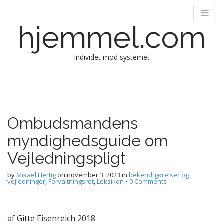
hjemmel.com
Individet mod systemet
Main menu
Skip to content
Ombudsmandens
myndighedsguide om
Vejledningspligt
by
Mikael Hertig
on
november 3, 2023
in
bekendtgørelser og
vejledninger
,
Forvaltningsret
,
Leksikon
•
0 Comments
af Gitte Eisenreich 2018