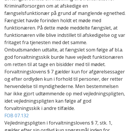
Kriminalforsorgen om at afskedige en
fængselsfunktionær på grund af manglende egnethed.
Fængslet havde forinden holdt et møde med
funktionæren. På dette møde meddelte fængslet, at
funktionæren ville blive indstillet til afskedigelse og var
fritaget fra tjenesten med det samme.
Ombudsmanden udtalte, at fængslet som følge af bl.a.
god forvaltningsskik burde have vejledt funktionæren
om retten til at tage en bisidder med til mødet.
Forvaltningslovens § 7 gælder kun for afgørelsessager
og efter ordlyden kun i forhold til personer, der retter
henvendelse til myndighederne. Men bestemmelsen
har ikke gjort udtømmende op med vejledningspligten,
idet vejledningspligten kan følge af god
forvaltningsskik i andre tilfælde.
FOB 07.132
Vejledningspligten i forvaltningslovens § 7, stk. 1,
gælder efter sin ordlyd kun spørgsmål inden for