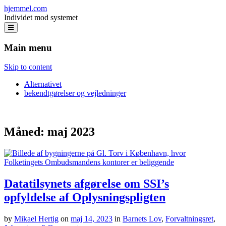
hjemmel.com
Individet mod systemet
Main menu
Skip to content
Alternativet
bekendtgørelser og vejledninger
Måned:
maj 2023
Datatilsynets afgørelse om SSI’s
opfyldelse af Oplysningspligten
by
Mikael Hertig
on
maj 14, 2023
in
Barnets Lov
,
Forvaltningsret
,