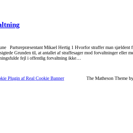
altning
 Partsrepræsentant Mikael Hertig 1 Hvorfor straffer man sjældent fo
lsigtede Grunden til, at antallet af straffesager mod forvaltninger eller m
ningsfulde fejl i offentlig forvaltning ikke…
kie Plugin af Real Cookie Banner
The Matheson Theme b