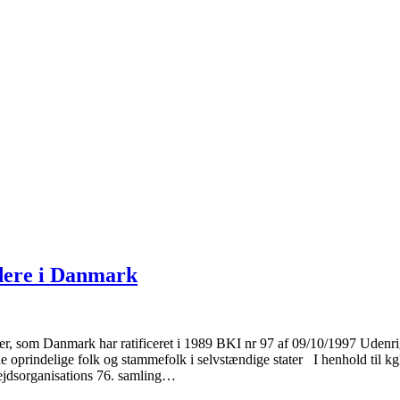
dere i Danmark
 som Danmark har ratificeret i 1989 BKI nr 97 af 09/10/1997 Udenrig
oprindelige folk og stammefolk i selvstændige stater I henhold til kgl
bejdsorganisations 76. samling…