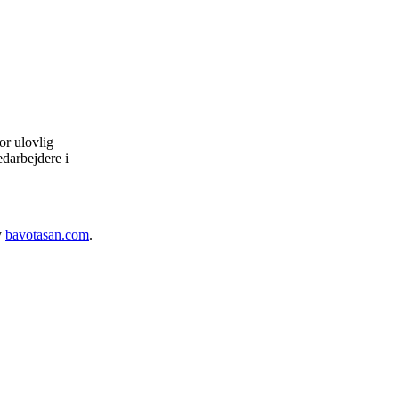
r ulovlig
edarbejdere i
y
bavotasan.com
.