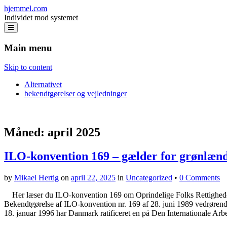
hjemmel.com
Individet mod systemet
Main menu
Skip to content
Alternativet
bekendtgørelser og vejledninger
Måned:
april 2025
ILO-konvention 169 – gælder for grønlæn
by
Mikael Hertig
on
april 22, 2025
in
Uncategorized
•
0 Comments
Her læser du ILO-konvention 169 om Oprindelige Folks Rettigheder,
Bekendtgørelse af ILO-konvention nr. 169 af 28. juni 1989 vedrørende 
18. januar 1996 har Danmark ratificeret en på Den Internationale Ar