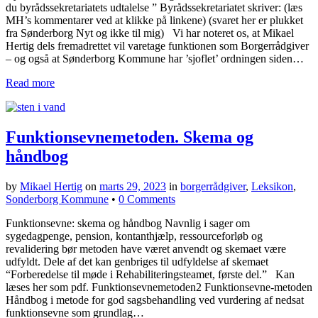
du byrådssekretariatets udtalelse ” Byrådssekretariatet skriver: (læs
MH’s kommentarer ved at klikke på linkene) (svaret her er plukket
fra Sønderborg Nyt og ikke til mig) Vi har noteret os, at Mikael
Hertig dels fremadrettet vil varetage funktionen som Borgerrådgiver
– og også at Sønderborg Kommune har ’sjoflet’ ordningen siden…
Read more
Funktionsevnemetoden. Skema og
håndbog
by
Mikael Hertig
on
marts 29, 2023
in
borgerrådgiver
,
Leksikon
,
Sonderborg Kommune
•
0 Comments
Funktionsevne: skema og håndbog Navnlig i sager om
sygedagpenge, pension, kontanthjælp, ressourceforløb og
revalidering bør metoden have været anvendt og skemaet være
udfyldt. Dele af det kan genbriges til udfyldelse af skemaet
“Forberedelse til møde i Rehabiliteringsteamet, første del.” Kan
læses her som pdf. Funktionsevnemetoden2 Funktionsevne-metoden
Håndbog i metode for god sagsbehandling ved vurdering af nedsat
funktionsevne som grundlag…