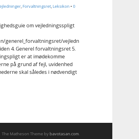
ejledninger
,
Forvaltningsret
,
Leksikon
•
0
hedsguie om vejledningsspligt
generel_forvaltningsret/vejledn
iden 4. Generel forvaltningsret 5.
ingspligt er at imødekomme
ne på grund af fejl, uvidenhed
hederne skal således i nødvendigt
The Matheson Theme by
bavotasan.com
.