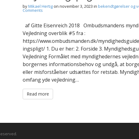
by
Mikael Hertig
on
november 3, 2023
in
bekendtgørelser og v
Comments
af Gitte Eisenreich 2018 Ombudsmandens myndig
Vejledning overblik #5 fra :
https://www.ombudsmanden.dk/myndighedsguiden/
ingspligt/ 1. Du er her: 2. Forside 3. Myndighedsgu
Vejledning Formålet med myndighedernes vejledn
borgernes informationsbehov og undgå, at borger
eller misforståelser udsættes for retstab. Myndig
omfang yde vejledning…
Read more
 Reserved.