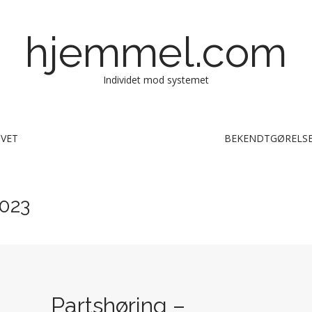
hjemmel.com
Individet mod systemet
IVET
BEKENDTGØRELSE
023
Partshøring –