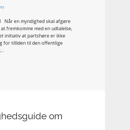
ts
3 Når en myndighed skal afgøre
r at fremkomme med en udtalelse,
 initiativ at partshøre er ikke
or tilliden til den offentlige
g…
hedsguide om