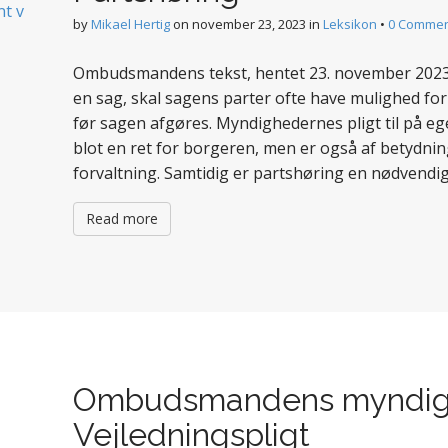
by
Mikael Hertig
on
november 23, 2023
in
Leksikon
•
0 Commen
Ombudsmandens tekst, hentet 23. november 202
en sag, skal sagens parter ofte have mulighed fo
før sagen afgøres. Myndighedernes pligt til på eget
blot en ret for borgeren, men er også af betydning f
forvaltning. Samtidig er partshøring en nødvendi
Read more
Ombudsmandens myndig
Vejledningspligt