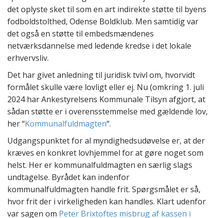
det oplyste sket til som en art indirekte støtte til byens
fodboldstolthed, Odense Boldklub. Men samtidig var
det også en støtte til embedsmændenes
netværksdannelse med ledende kredse i det lokale
erhvervsliv.
Det har givet anledning til juridisk tvivl om, hvorvidt
formålet skulle være lovligt eller ej. Nu (omkring 1. juli
2024 har Ankestyrelsens Kommunale Tilsyn afgjort, at
sådan støtte er i overensstemmelse med gældende lov,
her “
Kommunalfuldmagten
“.
Udgangspunktet for al myndighedsudøvelse er, at der
kræves en konkret lovhjemmel for at gøre noget som
helst. Her er kommunalfuldmagten en særlig slags
undtagelse. Byrådet kan indenfor
kommunalfuldmagten handle frit. Spørgsmålet er så,
hvor frit der i virkeligheden kan handles. Klart udenfor
var sagen om
Peter Brixtoftes misbrug af kassen i