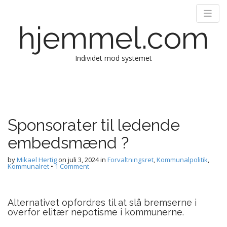
hjemmel.com
Individet mod systemet
Main menu
Skip to content
Sponsorater til ledende
embedsmænd ?
by
Mikael Hertig
on
juli 3, 2024
in
Forvaltningsret
,
Kommunalpolitik
,
Kommunalret
•
1 Comment
Alternativet opfordres til at slå bremserne i
overfor elitær nepotisme i kommunerne.