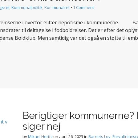
ngsret
,
Kommunalpolitik
,
Kommunalret
•
1 Comment
slå bremserne i overfor elitær nepotisme i kommunerne.
ater til deltagelse i fodboldrejser. Det er efter det oplyst
, Odense Boldklub. Men samtidig var det også en støtte ti
Berigtiger kommunerne? 
siger nej
by
Mikael Hertig
on
april 26, 2023
in
Barnets Lov
,
Forvaltningsr