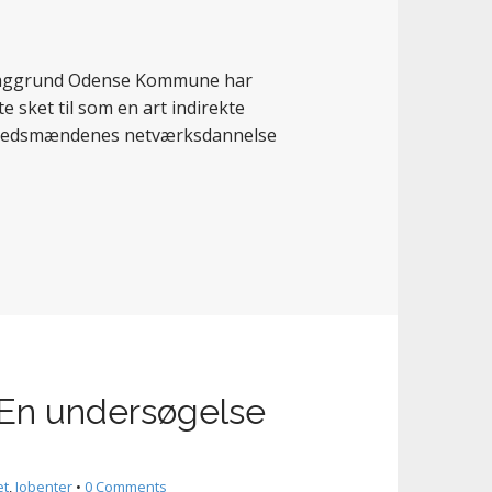
 Baggrund Odense Kommune har
e sket til som en art indirekte
l embedsmændenes netværksdannelse
En undersøgelse
et
,
Jobenter
•
0 Comments