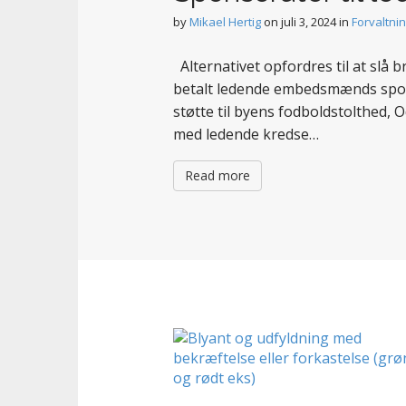
t
by
Mikael Hertig
on
juli 3, 2024
in
Forvaltni
Alternativet opfordres til at 
betalt ledende embedsmænds sponsor
støtte til byens fodboldstolthed
med ledende kredse…
Read more