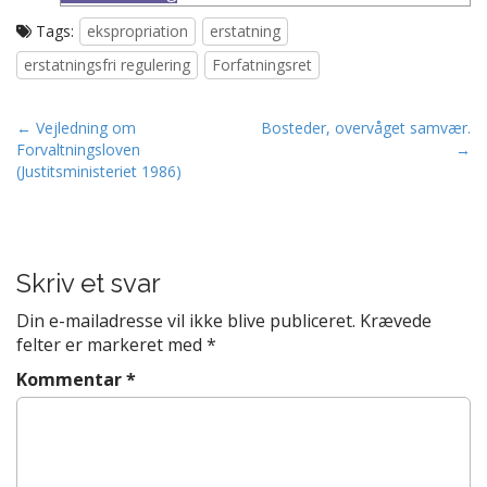
Tags:
ekspropriation
erstatning
erstatningsfri regulering
Forfatningsret
Post navigation
← Vejledning om
Bosteder, overvåget samvær.
Forvaltningsloven
→
(Justitsministeriet 1986)
Skriv et svar
Din e-mailadresse vil ikke blive publiceret.
Krævede
felter er markeret med
*
Kommentar
*