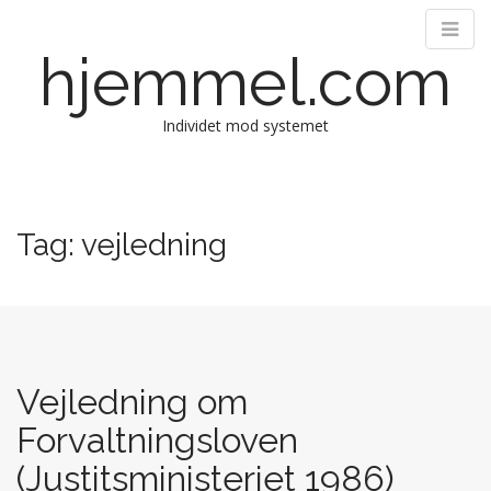
hjemmel.com
Individet mod systemet
M
S
k
a
i
i
Tag:
vejledning
p
n
t
m
o
e
c
n
o
n
u
t
Vejledning om
e
Forvaltningsloven
n
t
(Justitsministeriet 1986)