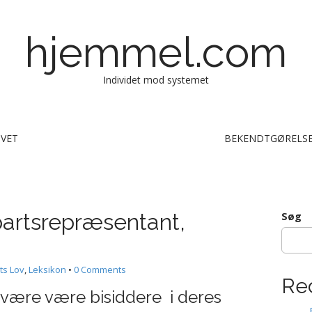
hjemmel.com
Individet mod systemet
IVET
BEKENDTGØRELSE
 partsrepræsentant,
Søg
ts Lov
,
Leksikon
•
0 Comments
Re
 være være bisiddere i deres