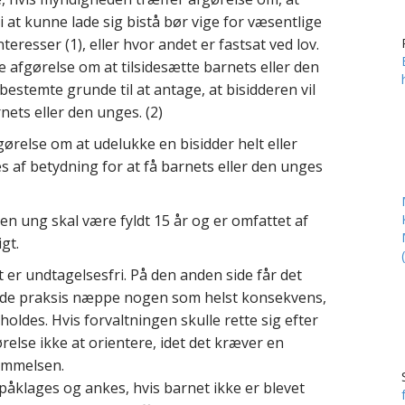
i at kunne lade sig bistå bør vige for væsentlige
nteresser (1), eller hvor andet er fastsat ved lov.
afgørelse om at tilsidesætte barnets eller den
 bestemte grunde til at antage, at bisidderen vil
ets eller den unges. (2)
relse om at udelukke en bisidder helt eller
es af betydning for at få barnets eller den unges
 en ung skal være fyldt 15 år og er omfattet af
gt.
et er undtagelsesfri. På den anden side får det
de praksis næppe nogen som helst konsekvens,
oldes. Hvis forvaltningen skulle rette sig efter
ørelse ikke at orientere, idet det kræver en
emmelsen.
åklages og ankes, hvis barnet ikke er blevet