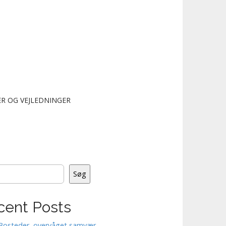
R OG VEJLEDNINGER
Søg
cent Posts
Bosteder, overvåget samvær.