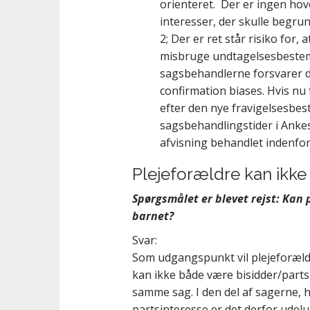
orienteret. Der er ingen hove
interesser, der skulle begrun
2; Der er ret står risiko for
misbruge undtagelsesbeste
sagsbehandlerne forsvarer de
confirmation biases. Hvis nu
efter den nye fravigelsesbe
sagsbehandlingstider i Anke
afvisning behandlet indenfor 
Plejeforældre kan ikke
Spørgsmålet er blevet rejst: Kan
barnet?
Svar:
Som udgangspunkt vil plejeforældr
kan ikke både være bisidder/part
samme sag. I den del af sagerne, 
partsinteresse er det derfor udel