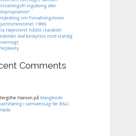
Erstatningsfri regulering eller
ekspropriation?
Vejledning om Forvaltningsloven
(Justitsministeriet 1986)
Da Højesteret trådte i karaktér:
Individet skal beskyttes mod statslig
overmagt.
Perplexity
cent Comments
Bergithe Hansen
på
Manglende
partshøring i samværssag før B&U-
møde