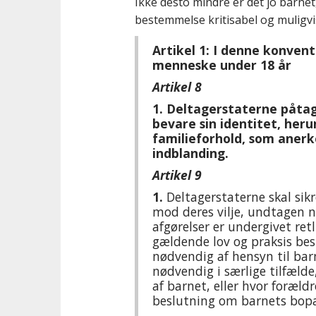
Ikke desto mindre er det jo barne
bestemmelse kritisabel og mulig
Artikel 1: I denne konvent
menneske under 18 år
Artikel 8
1. Deltagerstaterne påtage
bevare sin identitet, her
familieforhold, som anerk
indblanding.
Artikel 9
1.
Deltagerstaterne skal sikre
mod deres vilje, undtagen 
afgørelser er undergivet re
gældende lov og praksis bes
nødvendig af hensyn til bar
nødvendig i særlige tilfælde
af barnet, eller hvor forældr
beslutning om barnets bop