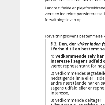
I andre tilfælde er plejeforældrene 
være en indirekte partsinteresse.
forvaltningsloven op.
Forvaltningslovens bestemmelse 
§ 3.
Den, der
virker inden f
i forhold til en bestemt sa
1)
vedkommende selv har e
interesse i sagens udfald
e
været repræsentant for noge
2)
vedkommendes ægtefælle, 
nedstigende linie eller i si
andre nærstående har en sær
sagens udfald eller er repr
interesse,
3)
vedkommende deltager i le