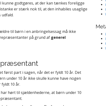
kal kunne godtgøres, at der kan tænkes foreligge
tanke er stærk nok til, at den inhabiles usaglige
 udfald.
Met
ældre til børn i en anbringelsessag må ikke
srepræsentanter på grund af
generel
epræsentant
t først part i sagen, når det er fyldt 10 år. Det
ørn under 10 år ikke skulle kunne have nogen
fyldt 10 år.
t har hørt til sjældenhederne, at børn under 10
epræsentant.