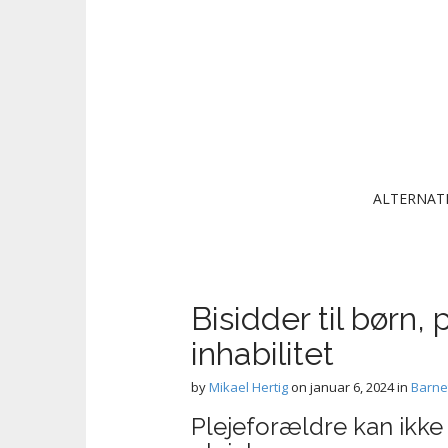
Main menu
Skip to content
ALTERNAT
Bisidder til børn,
inhabilitet
by
Mikael Hertig
on
januar 6, 2024
in
Barne
Plejeforældre kan ikke