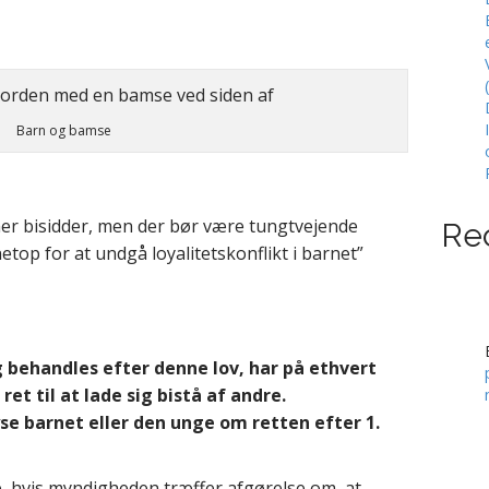
Barn og bamse
er bisidder, men der bør være tungtvejende
Re
etop for at undgå loyalitetskonflikt i barnet”
ag behandles efter denne lov, har på ethvert
et til at lade sig bistå af andre.
e barnet eller den unge om retten efter 1.
e, hvis myndigheden træffer afgørelse om, at