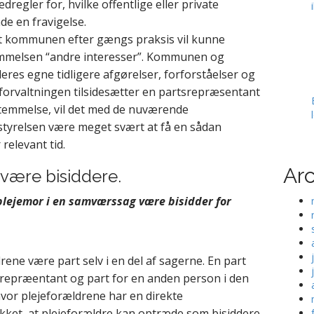
dregler for, hvilke offentlige eller private
de en fravigelse.
, at kommunen efter gængs praksis vil kunne
mmelsen “andre interesser”. Kommunen og
res egne tidligere afgørelser, forforståelser og
 forvaltningen tilsidesætter en partsrepræsentant
stemmelse, vil det med de nuværende
styrelsen være meget svært at få en sådan
relevant tid.
Ar
 være bisiddere.
 plejemor i en samværssag være bisidder for
ene være part selv i en del af sagerne. En part
srepræentant og part for en anden person i den
hvor plejeforældrene har en direkte
ukket, at plejeforældre kan optræde som bisiddere.