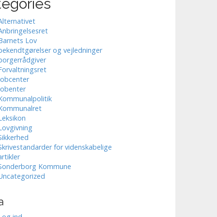
tegories
Alternativet
Anbringelsesret
Barnets Lov
bekendtgørelser og vejledninger
borgerrådgiver
Forvaltningsret
Jobcenter
Jobenter
Kommunalpolitik
Kommunalret
Leksikon
Lovgivning
Sikkerhed
Skrivestandarder for videnskabelige
artikler
Sonderborg Kommune
Uncategorized
a
Log ind