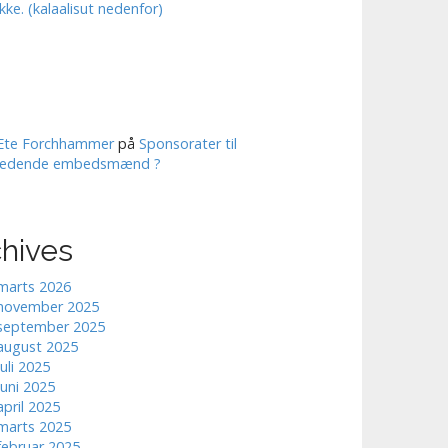
ikke. (kalaalisut nedenfor)
Ete Forchhammer
på
Sponsorater til
ledende embedsmænd ?
chives
marts 2026
november 2025
september 2025
august 2025
juli 2025
juni 2025
april 2025
marts 2025
februar 2025