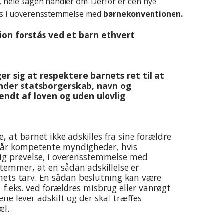
t, hele sagen handler om. Derfor er den nye
vis i uoverensstemmelse med
børnekonventionen.
ion forstås ved et barn ethvert
r sig at respektere barnets ret til at
under statsborgerskab, navn og
endt af loven og uden ulovlig
, at barnet ikke adskilles fra sine forældre
når kompetente myndigheder, hvis
tlig prøvelse, i overensstemmelse med
temmer, at en sådan adskillelse er
nets tarv. En sådan beslutning kan være
, f.eks. ved forældres misbrug eller vanrøgt
ene lever adskilt og der skal træffes
æl.