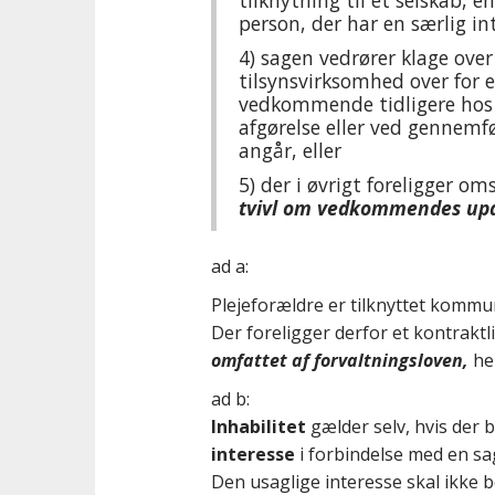
tilknytning til et selskab, e
person, der har en særlig in
4)
sagen vedrører klage over e
tilsynsvirksomhed over for 
vedkommende tidligere hos
afgørelse eller ved gennemfø
angår, eller
5)
der i øvrigt foreligger o
tvivl om vedkommendes upar
ad a:
Plejeforældre er tilknyttet komm
Der foreligger derfor et kontraktl
omfattet af forvaltningsloven,
he
ad b:
Inhabilitet
gælder selv, hvis der b
interesse
i forbindelse med en sa
Den usaglige interesse skal ikke 