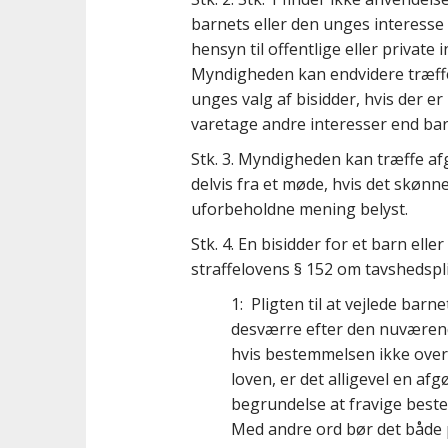
barnets eller den unges interesse 
hensyn til offentlige eller private i
Myndigheden kan endvidere træffe 
unges valg af bisidder, hvis der er
varetage andre interesser end barn
Stk. 3.
Myndigheden kan træffe afgø
delvis fra et møde, hvis det skønn
uforbeholdne mening belyst.
Stk. 4.
En bisidder for et barn eller
straffelovens § 152 om tavshedspli
1: Pligten til at vejlede barn
desværre efter den nuværen
hvis bestemmelsen ikke overh
loven, er det alligevel en afg
begrundelse at fravige best
Med andre ord bør det både p