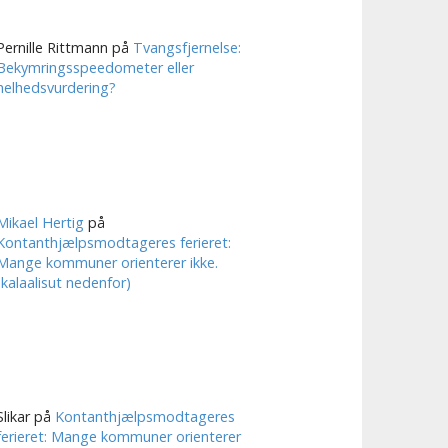
Pernille Rittmann
på
Tvangsfjernelse:
Bekymringsspeedometer eller
helhedsvurdering?
Mikael Hertig
på
Kontanthjælpsmodtageres ferieret:
Mange kommuner orienterer ikke.
(kalaalisut nedenfor)
Slikar
på
Kontanthjælpsmodtageres
ferieret: Mange kommuner orienterer