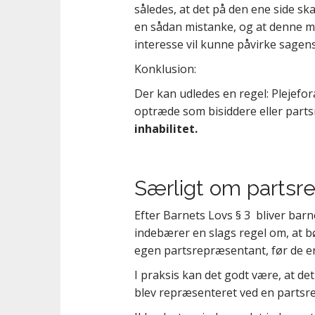
således, at det på den ene side s
en sådan mistanke, og at denne mis
interesse vil kunne påvirke sagens
Konklusion:
Der kan udledes en regel: Plejefor
optræde som bisiddere eller part
inhabilitet.
Særligt om partsr
Efter Barnets Lovs § 3 bliver barne
indebærer en slags regel om, at b
egen partsrepræsentant, før de er 
I praksis kan det godt være, at de
blev repræsenteret ved en partsr