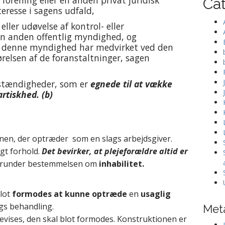
n forening eller en anden privat juridisk
Ca
teresse i sagens udfald,
ller udøvelse af kontrol- eller
en anden offentlig myndighed, og
 denne myndighed har medvirket ved den
relsen af de foranstaltninger, sagen
mstændigheder, som er
egnede til at vække
tiskhed. (b)
unen, der optræder som en slags arbejdsgiver.
igt forhold.
Det bevirker, at plejeforældre altid er
runder bestemmelsen om
inhabilitet.
lot
formodes at kunne optræde
en
usaglig
gs behandling.
Met
bevises, den skal blot formodes. Konstruktionen er