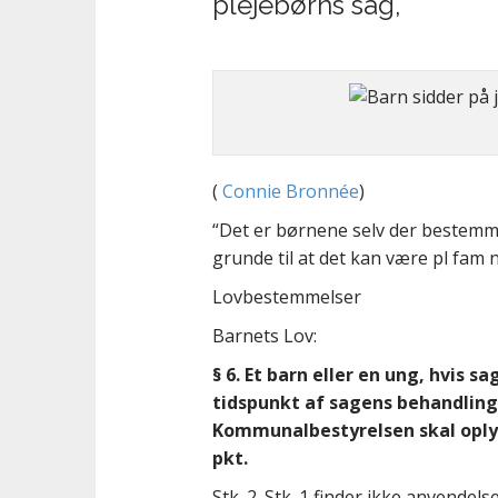
plejebørns sag,
(
Connie Bronnée
)
“Det er børnene selv der bestemm
grunde til at det kan være pl fam n
Lovbestemmelser
Barnets Lov:
§ 6.
Et barn eller en ung, hvis s
tidspunkt af sagens behandling r
Kommunalbestyrelsen skal oplys
pkt.
Stk. 2.
Stk. 1 finder ikke anvendels