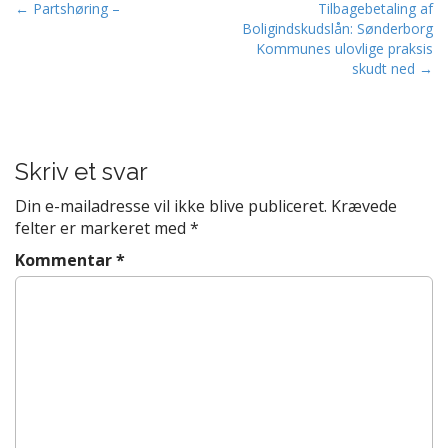
Post navigation
← Partshøring –
Tilbagebetaling af
Boligindskudslån: Sønderborg
Kommunes ulovlige praksis
skudt ned →
Skriv et svar
Din e-mailadresse vil ikke blive publiceret.
Krævede
felter er markeret med
*
Kommentar
*