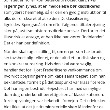
Som det er nu, er kompetenceforholdet klart. Hvis
regeringen synes, at en meddelelse bør klassificeres
som yderst hemmelig, så er den en gyldig instruktion til
alle, der er clearet til at se den. Deklassificering
ligeledes. Spørgsmålet om efterfølgende tiltalerejsning
sker på Justitsministerens direkte ansvar. Derfor er det
illusorisk at antage, at han ikke har været “indblandet”.
Det er han per definition.
Når der skal tages stilling til, om en person har brudt
sin tavshedspligt eller ej, er det altid et juridisk skøn og
en konkret vurdering. Hvis den skal være saglig,
handler det for Hjort Frederiksens vedkommende om,
hvorvidt oplysningerne om kabelsamarbejdet, som han
bekræftede, formelt på det tidspunkt var klassificerede.
Det har ingen bestridt. Højesteret har med sin nylige
dom dog underkendt berettigelsen af klassifikationen,
fordi oplysningen var bekendt i forvejen. Det udelukker
blot ikke, at det justitsministerielle skøn lå indenfor de