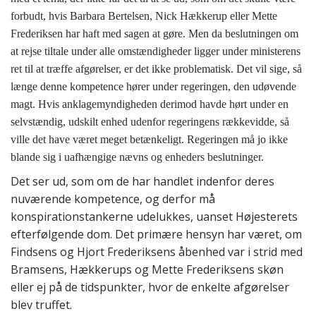
forbudt, hvis Barbara Bertelsen, Nick Hækkerup eller Mette
Frederiksen har haft med sagen at gøre. Men da beslutningen om
at rejse tiltale under alle omstændigheder ligger under ministerens
ret til at træffe afgørelser, er det ikke problematisk. Det vil sige, så
længe denne kompetence hører under regeringen, den udøvende
magt. Hvis anklagemyndigheden derimod havde hørt under en
selvstændig, udskilt enhed udenfor regeringens rækkevidde, så
ville det have været meget betænkeligt. Regeringen må jo ikke
blande sig i uafhængige nævns og enheders beslutninger.
Det ser ud, som om de har handlet indenfor deres
nuværende kompetence, og derfor må
konspirationstankerne udelukkes, uanset Højesterets
efterfølgende dom. Det primære hensyn har været, om
Findsens og Hjort Frederiksens åbenhed var i strid med
Bramsens, Hækkerups og Mette Frederiksens skøn
eller ej på de tidspunkter, hvor de enkelte afgørelser
blev truffet.