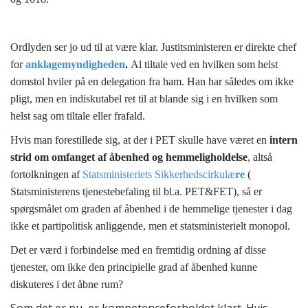
Ordlyden ser jo ud til at være klar. Justitsministeren er direkte chef
for
anklagemyndigheden
.
Al tiltale ved en hvilken som helst
domstol hviler på en delegation fra ham.
Han har således om ikke
pligt, men en indiskutabel ret til at blande sig i en hvilken som
helst sag om tiltale eller frafald.
Hvis man forestillede sig, at der i PET skulle have været en
intern
strid om omfanget af åbenhed og hemmeligholdelse
, altså
fortolkningen af
Statsministeriets
Sikkerhedscirkulæ
re
(
Statsministerens tjenestebefaling til bl.a. PET&FET), så er
spørgsmålet om graden af åbenhed i de hemmelige tjenester i dag
ikke et partipolitisk anliggende, men et statsministerielt
monopol.
Det er værd i forbindelse med en fremtidig ordning af disse
tjenester, om ikke den principielle grad af åbenhed kunne
diskuteres i det åbne rum?