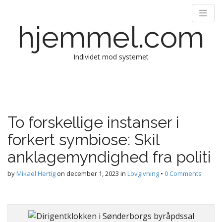
hjemmel.com
Individet mod systemet
Main menu
Skip to content
To forskellige instanser i
forkert symbiose: Skil
anklagemyndighed fra politi
by
Mikael Hertig
on
december 1, 2023
in
Lovgivning
•
0 Comments