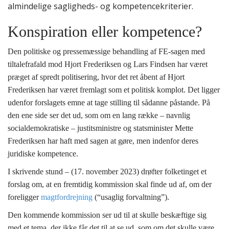
almindelige sagligheds- og kompetencekriterier.
Konspiration eller kompetence?
Den politiske og pressemæssige behandling af FE-sagen med
tiltalefrafald mod Hjort Frederiksen og Lars Findsen har været
præget af spredt politisering, hvor det ret åbent af Hjort
Frederiksen har været fremlagt som et politisk komplot. Det ligger
udenfor forslagets emne at tage stilling til sådanne påstande. På
den ene side ser det ud, som om en lang række – navnlig
socialdemokratiske – justitsministre og statsminister Mette
Frederiksen har haft med sagen at gøre, men indenfor deres
juridiske kompetence.
I skrivende stund – (1
7
. november 2023) drøfter folketinget et
forslag om, at en fremtidig kommission skal finde ud af, om der
foreligger
magtfordrejning
(“usaglig forvaltning”).
Den kommende kommission ser ud til at skulle beskæftige sig
med et tema, der ikke får det til at se ud, som om det skulle være