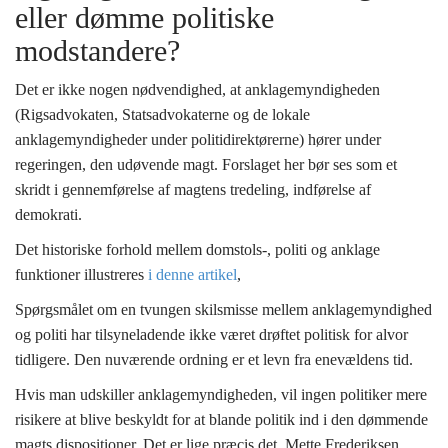
eller dømme politiske
modstandere?
Det er ikke nogen nødvendighed, at anklagemyndigheden
(Rigsadvokaten, Statsadvokaterne og de lokale
anklagemyndigheder under politidirektørerne) hører under
regeringen, den udøvende magt. Forslaget her bør ses som et
skridt i gennemførelse af magtens tredeling, indførelse af
demokrati.
Det historiske
f
orhold mellem domstols-, politi og anklage
funktioner illustreres
i denne artikel
,
Spørgsmålet om en tvungen skilsmisse mellem anklagemyndighed
og politi har tilsyneladende ikke været drøftet politisk for alvor
tidligere. Den nuværende ordning er et levn fra enevældens tid.
Hvis man udskiller anklagemyndigheden, vil ingen politiker mere
risikere at blive beskyldt for at blande politik ind i den dømmende
magts dispositioner. Det er lige præcis det, Mette Frederiksen,