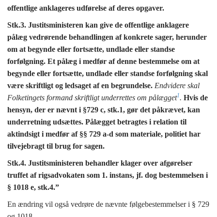
offentlige anklageres udførelse af deres opgaver.
Stk.3.
Justitsministeren kan give de offentlige anklagere
pålæg vedrørende behandlingen af konkrete sager, herunder
om at begynde eller fortsætte, undlade eller standse
forfølgning. Et pålæg i medfør af denne bestemmelse om at
begynde eller fortsætte, undlade eller standse forfølgning skal
være skriftligt og ledsaget af en begrundelse.
Endvidere skal
1
Folketingets formand skriftligt underrettes om pålægget
.
Hvis de
hensyn, der er nævnt i §729 c, stk.1, gør det påkrævet, kan
underretning udsættes. Pålægget betragtes i relation til
aktindsigt i medfør af §§
729 a-d som materiale, politiet har
tilvejebragt til brug for sagen.
Stk.4. Justitsministeren behandler klager over afgørelser
truffet af rigsadvokaten som 1. instans, jf. dog bestemmelsen i
§
1018 e, stk.4.”
En ændring
vil også vedrøre de nævnte følgebestemmelser i § 729
og 1018.