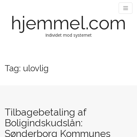
hjemmel.com
Individet mod systemet
M
S
k
a
i
i
Tag:
ulovlig
p
n
t
m
o
e
c
n
o
n
u
t
Tilbagebetaling af
e
Boligindskudslån:
n
t
Sønderborg Kommunes