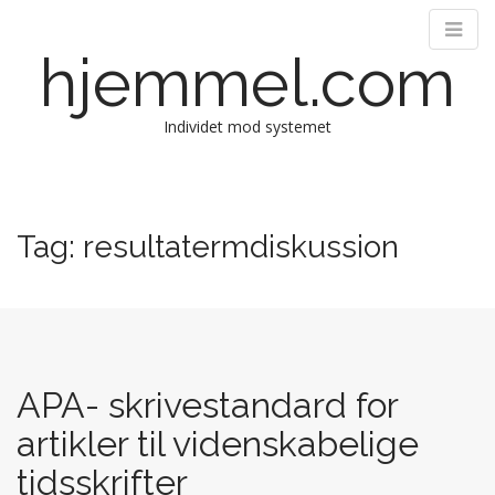
hjemmel.com
Individet mod systemet
M
S
k
a
i
i
Tag:
resultatermdiskussion
p
n
t
m
o
e
c
n
o
n
u
t
APA- skrivestandard for
e
artikler til videnskabelige
n
t
tidsskrifter