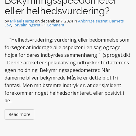
Bekymringsspeedometer
eller helhedsvurdering?
by
Mikael Hertig
on
december 7, 2024
in
Anbringelsesret
,
Barnets
Lov
,
Forvaltningsret
•
1 Comment
“Helhedsvrudering: vurdering eller bedømmelse som
forsøger at inddrage alle aspekter i en sag og tage
højde for deres indbyrdes sammenhæng “ (sproget.dk)
Denne artikel er spekulativ og udtrykker forfatterens
egen holdning. Bekymringsspeedometret: Når
damerne bliver bekymrede Måske er dette blot fri
fantasi. Men mit bstemte indtryk er, at der sjældent
forekommer noget helhedsorienteret, eller positivt i
de…
Read more