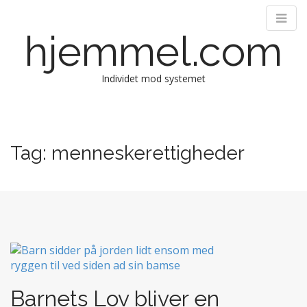
hjemmel.com
Individet mod systemet
M
S
k
a
i
i
Tag:
menneskerettigheder
p
n
t
m
o
e
c
n
o
n
u
t
e
n
t
Barnets Lov bliver en