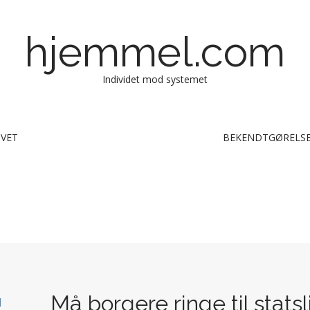
hjemmel.com
Individet mod systemet
IVET
BEKENDTGØRELSE
Må borgere ringe til stats