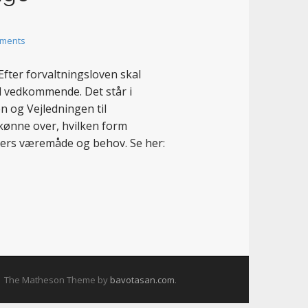
ments
 Efter forvaltningsloven skal
il vedkommende. Det står i
n og Vejledningen til
skønne over, hvilken form
rgers væremåde og behov. Se her:
The Matheson Theme by
bavotasan.com
.