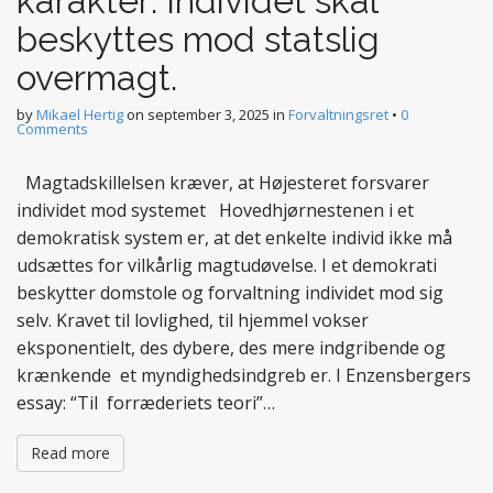
karaktér: Individet skal
beskyttes mod statslig
overmagt.
by
Mikael Hertig
on
september 3, 2025
in
Forvaltningsret
•
0
Comments
Magtadskillelsen kræver, at Højesteret forsvarer
individet mod systemet Hovedhjørnestenen i et
demokratisk system er, at det enkelte individ ikke må
udsættes for vilkårlig magtudøvelse. I et demokrati
beskytter domstole og forvaltning individet mod sig
selv. Kravet til lovlighed, til hjemmel vokser
eksponentielt, des dybere, des mere indgribende og
krænkende et myndighedsindgreb er. I Enzensbergers
essay: “Til forræderiets teori”…
Read more