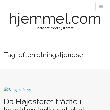
hjemmel.com
Individet mod systemet
M
S
k
a
i
i
Tag:
efterretningstjenese
p
n
t
m
o
e
c
n
o
n
u
t
e
n
Da Højesteret trådte i
t