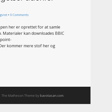
gsret
•
0 Comments
pen her er oprettet for at samle
p. Materialer kan downloades BBIC
epoint-
 Der kommer mere stof her og
The Matheson Theme by
bavotasan.com
.