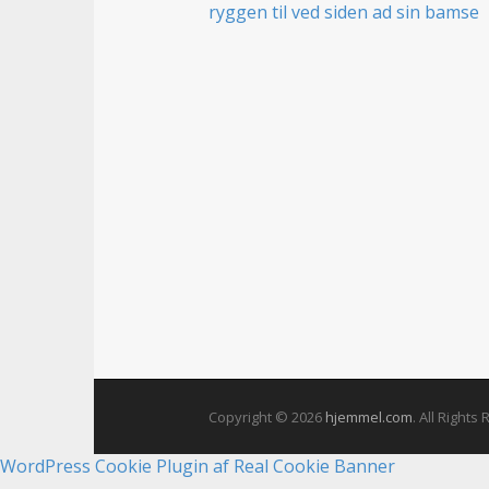
t
Copyright © 2026
hjemmel.com
. All Rights
WordPress Cookie Plugin af Real Cookie Banner