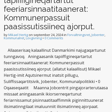
tapiiffigineqartartut
feeriarsinnaatitaanerat:
Kommunerpassuit
paasissutissiineq ajorput.
by
Mikael Hertig
on
september 24, 2024
in
Forvaltningsret
,
Jobenter
,
Kommunalret
,
Lovgivning
•
0 Comments
Allaaserisaq kalaallinut Danmarkimi najugaqartunut
tunngavoq. Aningaasanik tapiiffigineqartartut
feeriarsinnaatitaanerat: Kommunerpassuit
paasissutissiineq ajorput. (allatut kalaallisut) Mikael
Hertig-imit Aqutsinermut inatsit pillugu,
Suliffissaqartitsivik, Jobenter, Kommunalpolitikki • 0
Oqaaseqaatit Maanna Jobcentrit pingajorarterutaasa
missaat aningaasanik ikiorserneqartunut
feriarnissamut pisinnaatitaaffimmik piginnittuunerat
ilisimatinngilaat imaluunniit ilisimatinneq ajorpaat.