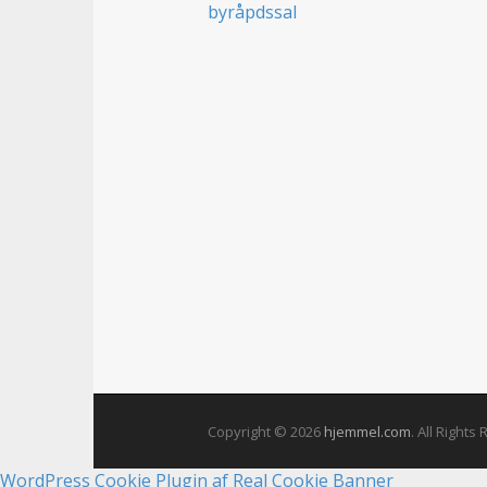
t
Copyright © 2026
hjemmel.com
. All Rights
WordPress Cookie Plugin af Real Cookie Banner