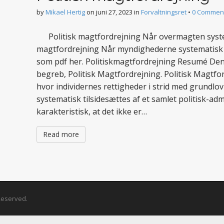
by
Mikael Hertig
on
juni 27, 2023
in
Forvaltningsret
•
0 Commen
Politisk magtfordrejning Når overmagten system
magtfordrejning Når myndighederne systematisk 
som pdf her. Politiskmagtfordrejning Resumé Denn
begreb, Politisk Magtfordrejning. Politisk Magtf
hvor individernes rettigheder i strid med grundl
systematisk tilsidesættes af et samlet politisk-admi
karakteristisk, at det ikke er…
Read more
 Reserved.