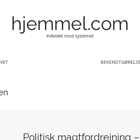
hjemmel.com
Individet mod systemet
IVET
BEKENDTGØRELSE
en
Politisk magtfordrejning 