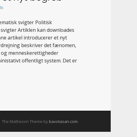
ts
atisk svigter Politisk
svigter Artiklen kan downloades
e artikel introducerer et nyt
ordrejning beskriver det fænomen,
ov og menneskerettigheder
nistativt offentligt system. Det er
The Matheson Theme by
bavotasan.com
.