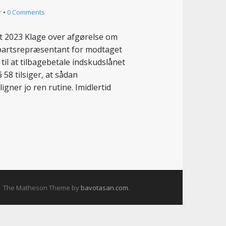
r
•
0 Comments
2023 Klage over afgørelse om
m partsrepræsentant for modtaget
til at tilbagebetale indskudslånet
 58 tilsiger, at sådan
igner jo ren rutine. Imidlertid
The Matheson Theme by
bavotasan.com
.