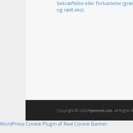
t
Copyright © 2026
hjemmel.com
. All Rights
WordPress Cookie Plugin af Real Cookie Banner