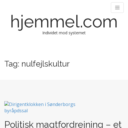
hjemmel.com
Individet mod systemet
M
S
k
a
i
i
Tag:
nulfejlskultur
p
n
t
m
o
e
c
n
o
n
u
t
e
n
t
Politisk magtfordrejning – et