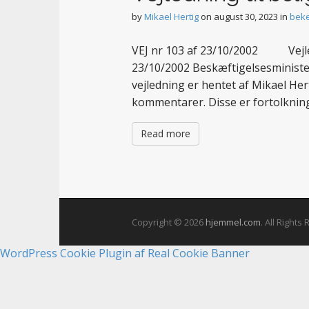
t
by
Mikael Hertig
on
august 30, 2023
in
beke
VEJ nr 103 af 23/10/2002 Vejledn
23/10/2002 Beskæftigelsesminister
vejledning er hentet af Mikael He
kommentarer. Disse er fortolkning
Read more
Copyright © 2026
hjemmel.com
. All Rights
WordPress Cookie Plugin af Real Cookie Banner