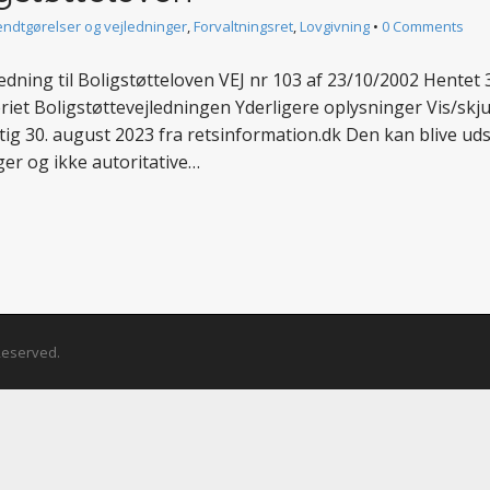
ndtgørelser og vejledninger
,
Forvaltningsret
,
Lovgivning
•
0 Comments
ing til Boligstøtteloven VEJ nr 103 af 23/10/2002 Hentet 3
iet Boligstøttevejledningen Yderligere oplysninger Vis/skj
rtig 30. august 2023 fra retsinformation.dk Den kan blive u
er og ikke autoritative…
 Reserved.