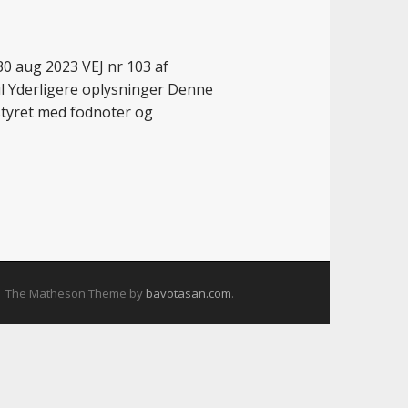
0 aug 2023 VEJ nr 103 af
ul Yderligere oplysninger Denne
dstyret med fodnoter og
The Matheson Theme by
bavotasan.com
.