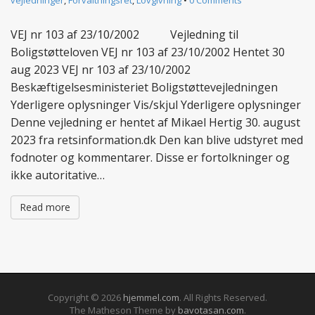
vejledninger
,
Forvaltningsret
,
Lovgivning
•
0 Comments
VEJ nr 103 af 23/10/2002 Vejledning til
Boligstøtteloven VEJ nr 103 af 23/10/2002 Hentet 30
aug 2023 VEJ nr 103 af 23/10/2002
Beskæftigelsesministeriet Boligstøttevejledningen
Yderligere oplysninger Vis/skjul Yderligere oplysninger
Denne vejledning er hentet af Mikael Hertig 30. august
2023 fra retsinformation.dk Den kan blive udstyret med
fodnoter og kommentarer. Disse er fortolkninger og
ikke autoritative…
Read more
Copyright © 2026
hjemmel.com
. All Rights Reserved.
The Matheson Theme by
bavotasan.com
.