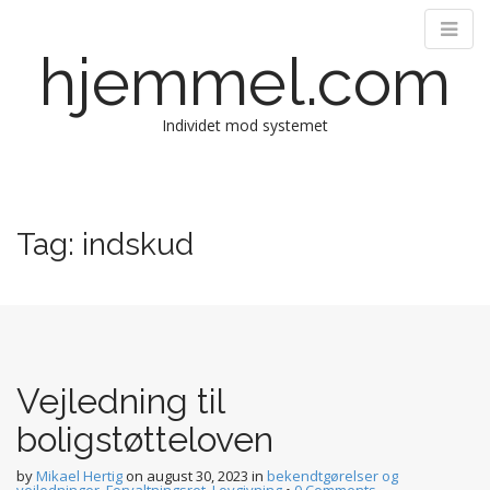
hjemmel.com
Individet mod systemet
M
S
k
a
i
i
Tag:
indskud
p
n
t
m
o
e
c
n
o
n
u
t
Vejledning til
e
boligstøtteloven
n
t
by
Mikael Hertig
on
august 30, 2023
in
bekendtgørelser og