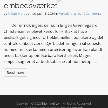
embedsværket
by
Mikael Hertig
on
august 18, 2024
in
Forvaltningsret
•
0 Comments
Der er nok ingen, der som Jørgen Grønnegaard
Christensen er blevet kendt for kritisk at have
beskæftiget sig med forholdet mellem politikere og det
centrale embedsværk. Djøfbladet bringer i sit seneste
nummer en kærkommen præcisering, hvor han blandt
andet bakker op om Barbara Berthelsen. Meget
simpelt sagt er et af budskaberne , at hun netop –…
Read more
Copyright © 2026
hjemmel.com
. All Rights Reserved.
The Matheson Theme by
bavotasan.com
.