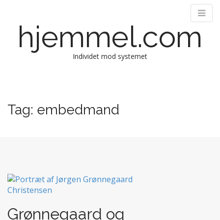
hjemmel.com
Individet mod systemet
M
S
k
a
i
i
Tag:
embedmand
p
n
t
m
o
e
c
n
o
n
u
t
e
n
t
Grønnegaard og